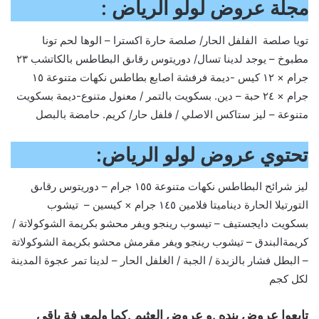
مجلة عروض لولو الرياض :
تويا صلصة الفلفل الحار/ صلصة حارة اكسترا – الوها لحم تونا
مطبوخ – يوجد لدينا تسال/ دوريتوس رقاىق البطاطس بالكاتشب ٢٣
جرام × ١٢ كيس -ديمة فرفشة اصابع بطاطس نكهات متنوعة ١٥
جرام × ٢٤ حبة – دين. بسكويت بالتمر / معنول متنوع-ديمة بسكويت
متنوعة – ليز ستاكس الاصلي / فلفل حار/ كريم. حامضة بالبصل
تحتوي عروض لولو الرياض:
ليز شرائح البطاطس نكهات متنوعة ١٥٥ جرام – دوريتوس رقاىق
التورتيلا الحارة ديناميتا فلامين ١٤٥ جرام × كيسين – تيشوب
بسكويت دايجستيف – تيسوب رينجو ويفر محشو بكريمة الشوكولاتة /
كريمةالبندق – تيشوب رينجو ويفر مقرمش محشو بكريمة الشوكولاتة
– البطل فشار بالزبدة / الجبة / الغلفل الحار – لدينا تمر عجوة المدينة
لكل كجم
تابعوا عروض بنده .و عروض العثيم .كما ولمعرفة باقي