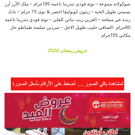
شوكولاتة متنوعة – تونة قودي تندرينا ناعمة 195جرام – ملك الأرز أرز
بسمتي طويل الحبة – زيتون كوبوليفا اخضر بلا نوى 75 جرام – نادك
زبدة غير مملحة – العربي زيت نباتي للقلي – تونة قودي تندرينا ناعمة
80جرام -الصافي حليب طويل الاجل – سردين صلصة طماطم حار
مكاتي 155جرام
عروض رمضان 2020