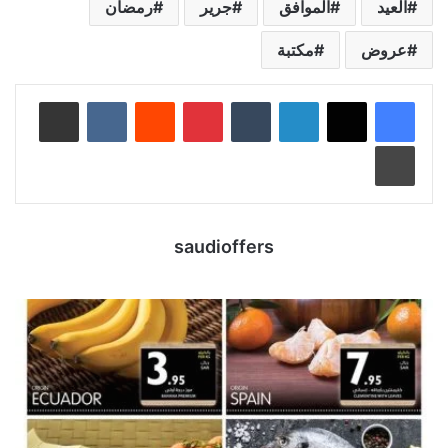
العيد
الموافق
جرير
رمضان
عروض
مكتبة
لينكدإن
‏Tumblr
بينتيريست
‏Reddit
‏VKontakte
مشاركة عبر البريد
طباعة
saudioffers