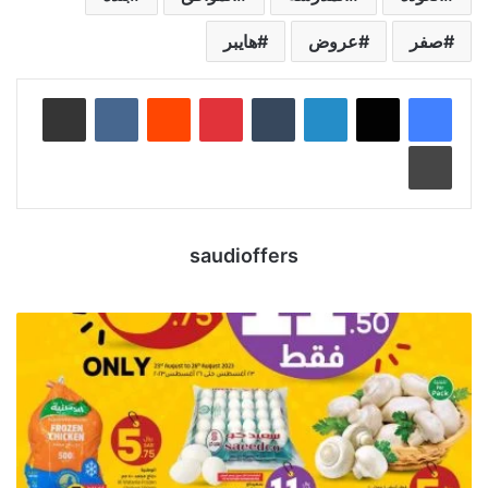
صفر
عروض
هايبر
لينكدإن
‏Tumblr
بينتيريست
‏Reddit
‏VKontakte
مشاركة عبر البريد
طباعة
saudioffers