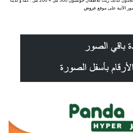
أيضا كذلك مزيل عرق رول نسائي 50 مل + 2 حبة مجانا . و تجدون كذلك زيت للاطفال جونسون 500 مل + 200 مل . كما و لدينا
ور الآتية على موقع
عروض