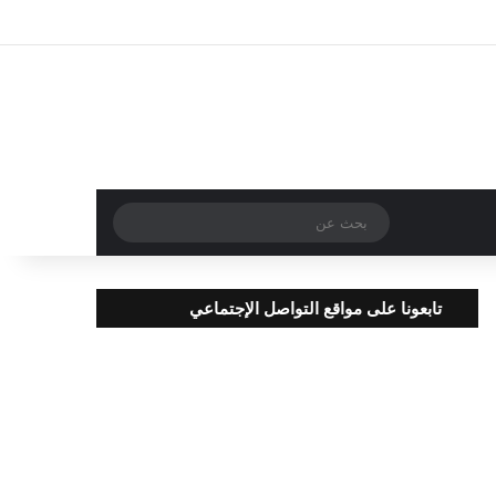
تسجيل الدخول
مقال عشوائي
إضافة عمود جا
بحث
عن
تابعونا على مواقع التواصل الإجتماعي