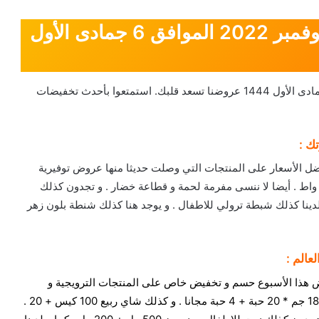
عروض هايبر بنده الأسبوعية 30 نوفمبر 2022 الموافق 6 جمادى الأول
عروض هايبر بنده الأسبوعية 30 نوفمبر 2022 الموافق 6 جمادى الأول 1444 عروضنا تسعد قلبك. استمتعوا بأحدث تخفيضات
ك :
ل الأسعار على المنتجات التي وصلت حديثا منها عروض توفيرية
اصة على تيفال غلاية ماء 7 لتر . و كذلك عصارة بقوة 800 واط . أيضا لا ننسى مفرمة لحمة و قطاعة خضار . و تجدون كذلك
لة مكتب شبك 1 قطعة . كما و لدينا كذلك شبطة ترولي للاطفال . و يوجد هنا كذلك شنطة بلون زهر
عالم :
 هذا الأسبوع حسم و تخفيض خاص على المنتجات الترويجية و
عروض الماركت منها : وينرجي شوكولاتة بالفول السوداني 18 جم * 20 حبة + 4 حبة مجانا . و كذلك شاي ربيع 100 كيس + 20 .