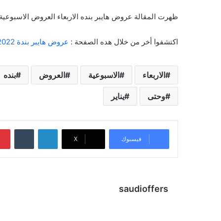
ظهرت المقالة عروض هايبر بنده الاربعاء العروض الاسبوعية من 10 وحتى 16 يناير 2024 خيرها فيها أولاً عل
اكتشفوا أخر من خلال هده الصفحة :
عروض هايبر بندة 2022
الاربعاء
الاسبوعية
العروض
بنده
وحتى
يناير
لينكدإن
‏Tumblr
فيسبوك
X
saudioffers