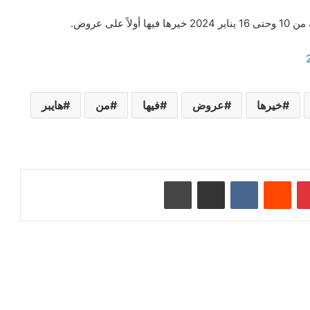
ى عروض.
خيرها
عروض
فيها
من
هايبر
بينتيريست
‏Reddit
‏VKontakte
مشاركة عبر البريد
طباعة