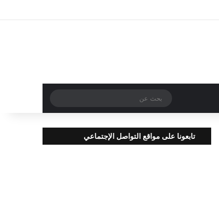
تسجيل الدخول
مقال عشوائي
إضافة عمود جا
بحث
عن
تابعونا على مواقع التواصل الإجتماعي