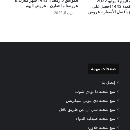
الموافق 5 رمضان 1443 شهر مبارك &
عروض هايبر بنده اليوم 3 يونيو 2022
عروضنا ما تتقارن – عروض اليوم
الموافق 4 ذي القعدة 1443 احصل على
 بأفضل الأسعار – عروض
أبريل 5, 2022
صفحات مهمة
إتصل بنا
تتبع شحنة ذا بودي شوب
تتبع شحنة ذي بيوتي سيكرتس
تتبع شحنة شي ان عن طريق ناقل
تتبع شحنة صيدلية الدواء
تتبع شحنة فلاورد