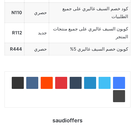
كود خصم السيف غاليري على جميع
حصري
N110
الطلبيات
كوبون السيف غاليري على جميع منتجات
جديد
R112
المتجر
كوبون خصم السيف غاليري 5%
حصري
R444
لينكدإن
بينتيريست
مشاركة عبر البريد
طباعة
saudioffers