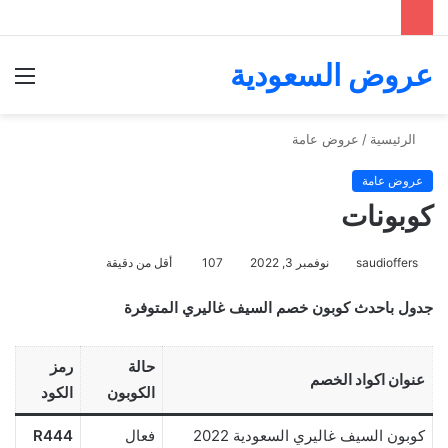
عروض السعودية
الق
الرئيسية
/
عروض عامة
عروض عامة
كوبونات
saudioffers
نوفمبر 3, 2022
107
أقل من دقيقة
جدول باحدث كوبون خصم السيف غاليري المتوفرة
حالة
رمز
عنوان اكواد الخصم
الكوبون
الكود
كوبون السيف غاليري السعودية 2022
فعال
R444