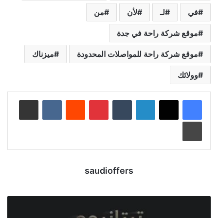
في
لـ
لأن
من
موقع شركة راحة في جدة
موقع شركة راحة للمواصلات المحدودة
ميزناك
وولائك
لينكدإن
‏Tumblr
بينتيريست
‏Reddit
‏VKontakte
مشاركة عبر البريد
طباعة
saudioffers