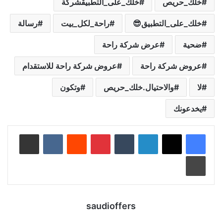
خلك_حريص
خلك_على_التطبيقشركة
خلك_على_التطبيق😎
راحة_لكل_بيت
رسالة
ضحية
عرض شركة راحة
عروض شركة راحة
عروض شركة راحة للاستقدام
لا
والاحتيال.خلك_حريص
وتكون
يخدعونك
لينكدإن
‏Tumblr
بينتيريست
‏Reddit
‏VKontakte
مشاركة عبر البريد
طباعة
saudioffers