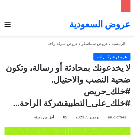
عروض السعودية
الق
الرئيسية
/
عروض سماسكو
/
عروض شركة راحة
عروض شركة راحة
لا يخدعونك بمحادثة أو رسالة، وتكون
ضحية النصب والاحتيال.
#خلك_حريص
#خلك_على_التطبيقشركة الراحة…
saudioffers
نوفمبر 5, 2023
82
أقل من دقيقة