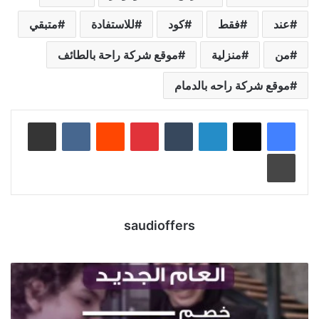
عند
فقط
كود
للاستفادة
متبقي
من
منزلية
موقع شركة راحة بالطائف
موقع شركة راحه بالدمام
لينكدإن
‏Tumblr
بينتيريست
‏Reddit
‏VKontakte
مشاركة عبر البريد
طباعة
saudioffers