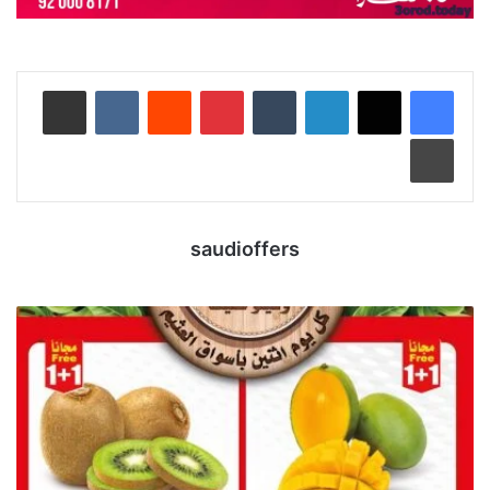
لينكدإن
‏Tumblr
بينتيريست
‏Reddit
‏VKontakte
مشاركة عبر البريد
طباعة
saudioffers