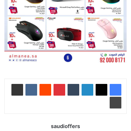
لينكدإن
‏Tumblr
بينتيريست
‏Reddit
‏VKontakte
مشاركة عبر البريد
طباعة
saudioffers