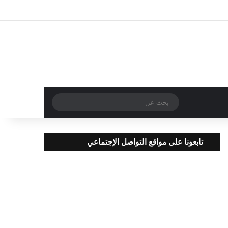
تسجيل الدخول
مقال عشوائي
إضافة عمود جا
بحث
عن
تابعونا على مواقع التواصل الإجتماعي