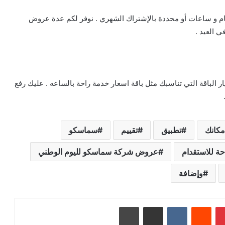
ام و ساعات أو محددة بالإشتراك الشهري . نوفر لكم عدة عروض
 العيد .
تعاقد مع الخادمات من خلال تطبيق smasco واختيار الباقة التي تناسبك مثل باقة اسعار خدمة راحة بالساعه . عليك رفع
مكانك
تطبيق
تقييم
سماسكو
 للاستقدام
عروض شركة سماسكو لليوم الوطني
وإضافة
بينتيريست
‏Reddit
‏VKontakte
مشاركة عبر البريد
طباعة