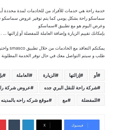
خدمة راحة هي خدمات للأفراد من للخادمات لمدة محددة أي
سماسكو راحة بشكل يومي كما يتم توفير عروض سماسكو في
وعرض اليوم هو مع تطبيق #سماسكو
بإمكانك تقييم الزيارة وإضافة العاملة للمفضلة أو إزالتها … .
يمكنكم ال
طلب و سيتم التواصل معك في حال توفر الخدمة المطلوبة .
أو
إزالتها
الزيارة
العاملة
بإ
شركة راحة للنقل البري جده
عروض شركة راحة
للمفضلة
مع
موقع شركه راحه بالمدينه
لينكدإن
‏Tumblr
فيسبوك
X