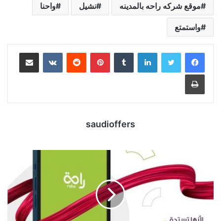
موقع شركه راحه بالمدينه
نشيل
واحنا
واستمتع
لينكدإن
بينتيريست
مشاركة عبر البريد
طباعة
saudioffers