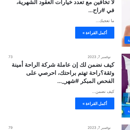
لا تخافين مع تعدد خيارات العقود الشهرية،
في #راح…
ما تعجبك…
أكمل القراءة »
ة
نوفمبر 7, 2023
73
كيف نضمن لك إن عاملة شركة الراحة أمينة
وثقة؟راحة تهتم براحتك، احرصي على
الفحص المبكر #شهر_…
كيف نضمن…
أكمل القراءة »
ة
نوفمبر 7, 2023
79