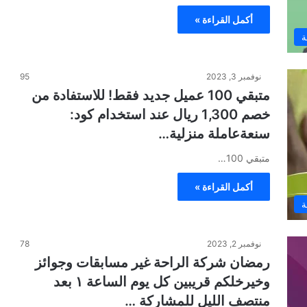
أكمل القراءة »
ة
نوفمبر 3, 2023
95
متبقي 100 عميل جديد فقط! للاستفادة من
خصم 1,300 ريال عند استخدام كود:
سنعةعاملة منزلية…
متبقي 100…
أكمل القراءة »
ة
نوفمبر 2, 2023
78
رمضان شركة الراحة غير مسابقات وجوائز
وخيرخلكم قريبين كل يوم الساعة ١ بعد
منتصف الليل للمشاركة …