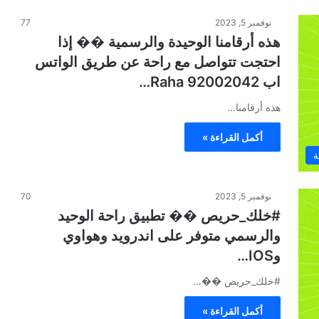
نوفمبر 5, 2023
77
هذه أرقامنا الوحيدة والرسمية �� إذا
احتجت تتواصل مع راحة عن طريق الواتس
اب Raha 92002042…
هذه أرقامنا…
أكمل القراءة »
ة
نوفمبر 5, 2023
70
#خلك_حريص �� تطبيق راحة الوحيد
والرسمي متوفر على اندرويد وهواوي
وIOS…
#خلك_حريص ��…
أكمل القراءة »